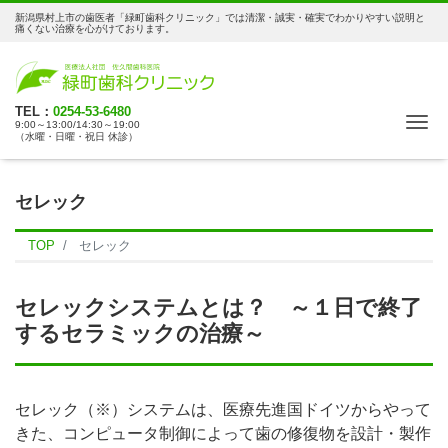
新潟県村上市の歯医者「緑町歯科クリニック」では清潔・誠実・確実でわかりやすい説明と
痛くない治療を心がけております。
TEL：
0254-53-6480
Me
9:00～13:00/14:30～19:00
（水曜・日曜・祝日 休診）
セレック
TOP
セレック
セレックシステムとは？ ～１日で終了
するセラミックの治療～
セレック（※）システムは、医療先進国ドイツからやって
きた、コンピュータ制御によって歯の修復物を設計・製作